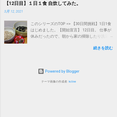
【12日目】１日１食 自炊してみた。
3月 12, 2021
このシリーズのTOP => 【30日間挑戦】1日1食
はじめました。【開始宣言】 12日目。 仕事が
休みだったので、朝から家の掃除したり洗濯
したり片付けしたり。休みの日じゃないとな
続きを読む
かなかできないんですよね。 お昼になっても
そんなにお腹はすいてませんでした。ゆっく
りできるし、今日の１食は夕方頃に食べよう
（明日まで長持ちしそうだから）と思い、夕
Powered by Blogger
方頃までちょこっと仕事したり、ウクレレを
ポロリとしながら過ごしました。 久々の自炊
テーマ画像の作成者:
kcline
飯。 さてさて、外食で済ますのも良いです
が、せっかく時間もあるし、自炊飯を作って
みたいと思います。と言っても、うちにある
もの＆あーとくの料理スキルじゃ初日と同じ
メニューになってしまうのは明白・・・ 初日