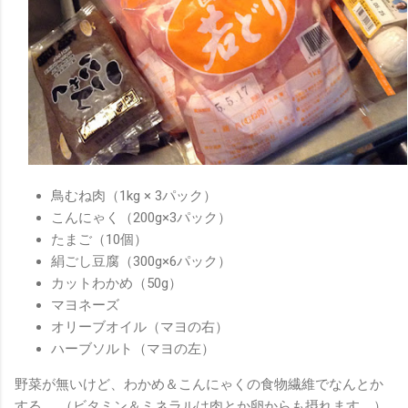
鳥むね肉（1kg × 3パック）
こんにゃく（200g×3パック）
たまご（10個）
絹ごし豆腐（300g×6パック）
カットわかめ（50g）
マヨネーズ
オリーブオイル（マヨの右）
ハーブソルト（マヨの左）
野菜が無いけど、わかめ＆こんにゃくの食物繊維でなんとか
する。 （ビタミン＆ミネラルは肉とか卵からも摂れます。）