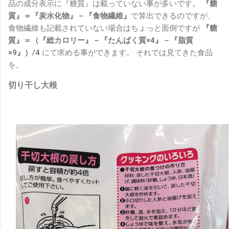
品の成分表示に『糖質』は載っていない事が多いです。
『糖
質』＝『炭水化物』－『食物繊維』
で算出できるのですが、
食物繊維も記載されていない場合はちょっと面倒ですが
『糖
質』＝（『総カロリー』－『たんぱく質×4』－『脂質
×9』）/4
にて求める事ができます。 それでは見てきた食品
を。
切り干し大根