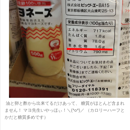
油と卵と酢から出来てるだけあって、 糖質がほとんど含まれ
ません！ マヨ先生いやっほぃ！＼(^o^)／ （カロリーハーフと
かだと糖質多めです）