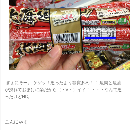
ぎょにそー。 ゲゲッ！思ったより糖質多め！！ 魚肉と魚油
が摂れておまけに楽だから（・∀・）イイ！ ・・・なんて思
ったけどNG。
こんにゃく