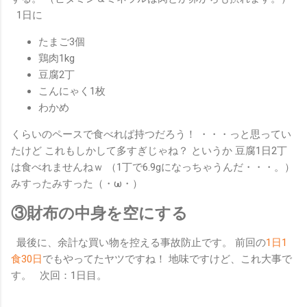
1日に
たまご3個
鶏肉1kg
豆腐2丁
こんにゃく1枚
わかめ
くらいのペースで食べれば持つだろう！ ・・・っと思ってい
たけど
これもしかして多すぎじゃね？
というか
豆腐1日2丁
は食べれませんねｗ
（1丁で6.9gになっちゃうんだ・・・。）
みすったみすった（・ω・）
③財布の中身を空にする
最後に、余計な買い物を控える事故防止です。 前回の
1日1
食30日
でもやってたヤツですね！ 地味ですけど、これ大事で
す。 次回：1日目。