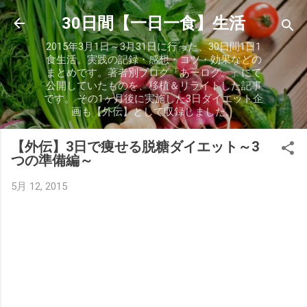
スキップしてメイン コンテンツに移動
30日間【一日一食】生活
2015年3月1日～3月31日に行った、30日間1日1
食生活。実践の記録・感想・コツ・効果などの
まとめです。著者別ブログ「あーログ。」にて
公開していたものを、移植＆リライトした記事
です。 その1ヶ月後に実施した3日ダイエット企
画も【外伝】として収録しました。
【外伝】3日で痩せる脱糖ダイエット～3
つの準備編～
5月 12, 2015